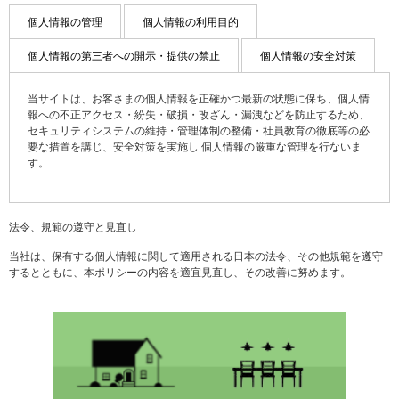
個人情報の管理
個人情報の利用目的
個人情報の第三者への開示・提供の禁止
個人情報の安全対策
当サイトは、お客さまの個人情報を正確かつ最新の状態に保ち、個人情
報への不正アクセス・紛失・破損・改ざん・漏洩などを防止するため、
セキュリティシステムの維持・管理体制の整備・社員教育の徹底等の必
要な措置を講じ、安全対策を実施し 個人情報の厳重な管理を行ないま
す。
法令、規範の遵守と見直し
お客さまからお預かりした個人情報は、当事務所からのご連絡や業務の
当社は、お客さまよりお預かりした個人情報を適切に管理し、次のいず
当社は、個人情報の正確性及び安全性確保のために、セキュリティに万
ご案内やご質問に対する回答として、電子メールや資料のご送付に利用
れかに該当する場合を除き、個人情報を第三者に開示いたしません。
全の対策を講じています。
当社は、保有する個人情報に関して適用される日本の法令、その他規範を遵守
いたします。
ご本人の照会お客さまがご本人の個人情報の照会・修正・削除などをご
するとともに、本ポリシーの内容を適宜見直し、その改善に努めます。
・お客さまの同意がある場合
希望される場合には、ご本人であることを確認の上、対応させていただ
・お客さまが希望されるサービスを行なうために当社が業務を委託する
きます。
業者に対して開示する場合
・法令に基づき開示することが必要である場合