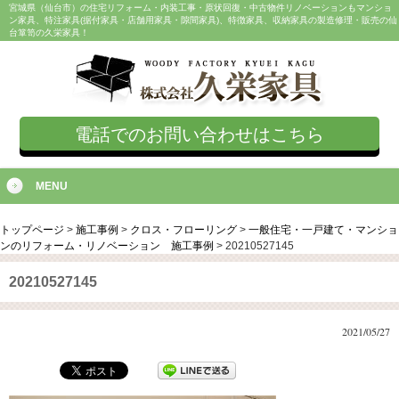
宮城県（仙台市）の住宅リフォーム・内装工事・原状回復・中古物件リノベーションもマンショ
ン家具、特注家具(据付家具・店舗用家具・隙間家具)、特徴家具、収納家具の製造修理・販売の仙
台箪笥の久栄家具！
電話でのお問い合わせはこちら
MENU
トップページ
>
施工事例
>
クロス・フローリング
>
一般住宅・一戸建て・マンショ
ンのリフォーム・リノベーション 施工事例
>
20210527145
20210527145
2021/05/27